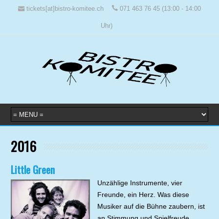
tickets[at]bistro-komitee.ch
071 463 76 45 (13:00 - 14:00
Uhr)
2016
Little Green
Unzählige Instrumente, vier
Freunde, ein Herz. Was diese
Musiker auf die Bühne zaubern, ist
an Stimmung und Spielfreude