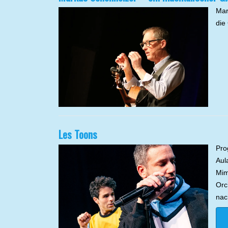
Mar
die
Les Toons
Pro
Aul
Mim
Orc
nac