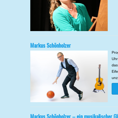
Markus Schönholzer
Pro
Uhr
das
Eife
unz
Markus Schönholzer – ein musikalischer Gl