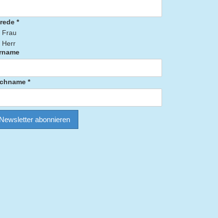
rede *
Frau
Herr
rname
chname *