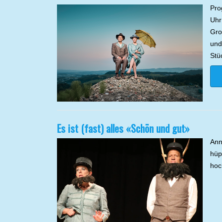
Pro
Uhr
Gro
und
Stü
Es ist (fast) alles «Schön und gut»
Ann
hüp
hoc