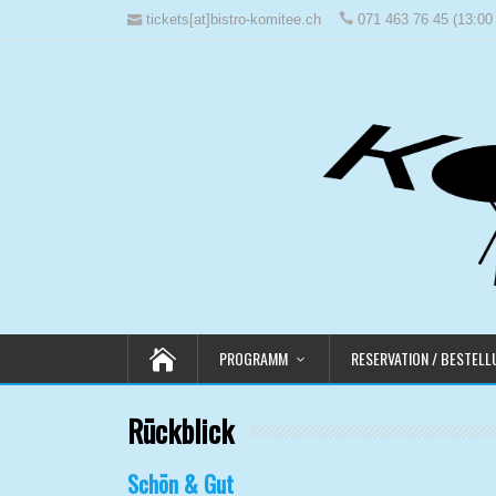
tickets[at]bistro-komitee.ch
071 463 76 45 (13:00 
PROGRAMM
RESERVATION / BESTEL
Rückblick
Schön & Gut