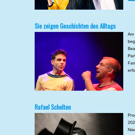
Sie zeigen Geschichten des Alltags
Am 
beg
Bea
Par
Fan
erf
Rafael Scholten
Pro
202
Nie