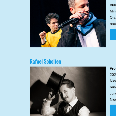
Aul
Mim
Orc
nac
Rafael Scholten
Pro
202
Nie
ren
Jur
Nie