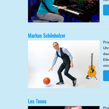
Markus Schönholzer
Pro
Uhr
das
Eife
unz
Les Toons
Pro