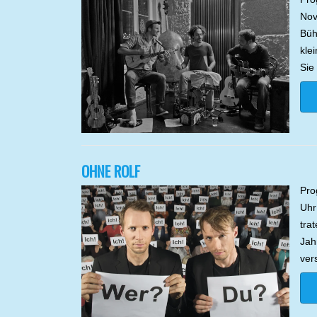
Nov
Büh
kle
Sie
OHNE ROLF
Pro
Uhr
tra
Jah
ver