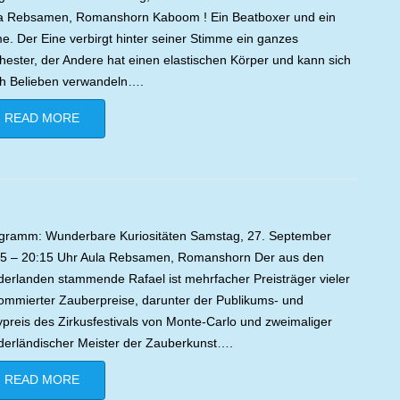
a Rebsamen, Romanshorn Kaboom ! Ein Beatboxer und ein
e. Der Eine verbirgt hinter seiner Stimme ein ganzes
hester, der Andere hat einen elastischen Körper und kann sich
h Belieben verwandeln….
READ MORE
gramm: Wunderbare Kuriositäten Samstag, 27. September
5 – 20:15 Uhr Aula Rebsamen, Romanshorn Der aus den
derlanden stammende Rafael ist mehrfacher Preisträger vieler
ommierter Zauberpreise, darunter der Publikums- und
ypreis des Zirkusfestivals von Monte-Carlo und zweimaliger
derländischer Meister der Zauberkunst….
READ MORE