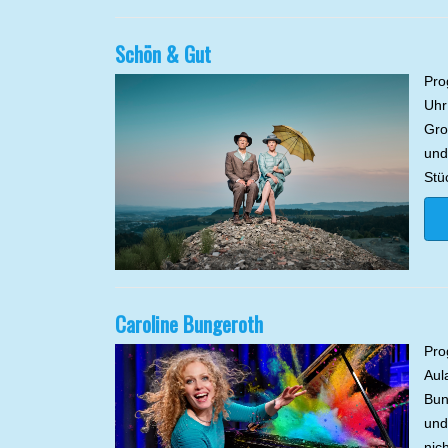
Schön & Gut
Pro
Uhr
Gro
und
Stü
Caroline Bungeroth
Pro
Aul
Bun
und
nic