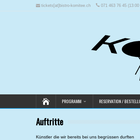
tickets[at]bistro-komitee.ch
071 463 76 45 (13:00 
PROGRAMM
RESERVATION / BESTEL
Auftritte
Künstler die wir bereits bei uns begrüssen durften