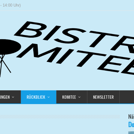
- 14:00 Uhr)
LUNGEN
RÜCKBLICK
KOMITEE
NEWSLETTER
Nä
Do