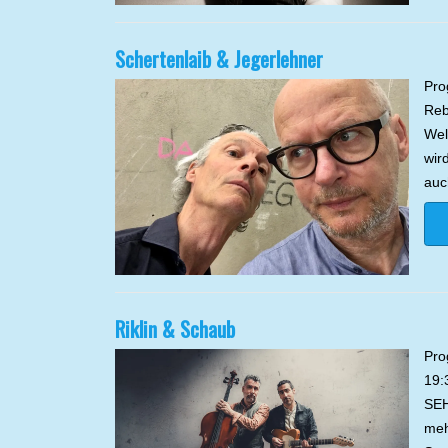
Schertenlaib & Jegerlehner
Pro
Reb
Wel
wir
au
Riklin & Schaub
Pro
19:
SEH
meh