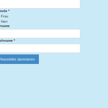
rede *
Frau
Herr
rname
chname *