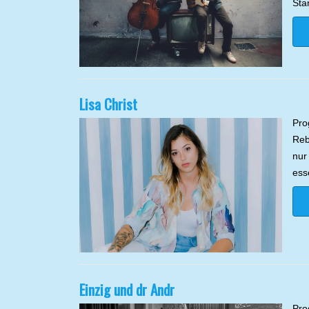
Sta
Lisa Christ
Pro
Reb
nur
ess
Einzig und dr Andr
Pro