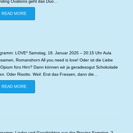
nding Ovations geht das Duo…
READ MORE
gramm: LOVE* Samstag, 18. Januar 2025 – 20:15 Uhr Aula
samen, Romanshorn All you need is love! Oder ist die Liebe
 Opium fürs Hirn? Dann können wir ja geradesogut Schokolade
en. Oder Risotto. Weil: Erst das Fressen, dann die…
READ MORE
gramm: Lieder und Geschichten aus der Provinz Samstag, 2.