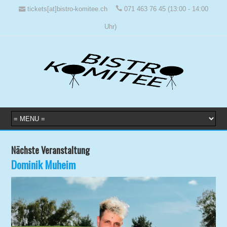
tickets[at]bistro-komitee.ch
071 463 76 45 (13:00 - 14:00
Uhr)
Nächste Veranstaltung
Dominik Muheim