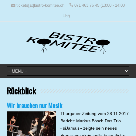
tickets[at]bistro-komitee.ch
071 463 76 45 (13:00 - 14:00
Uhr)
Rückblick
Wir brauchen nur Musik
Thurgauer Zeitung vom 28.11.2017
Bericht: Markus Bösch Das Trio
«siJamais» zeigte sein neues
Programm «kriminell» beim Bistro-