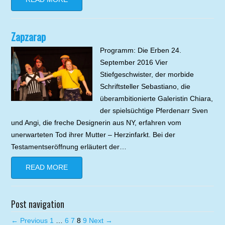
Zapzarap
Programm: Die Erben 24.
September 2016 Vier
Stiefgeschwister, der morbide
Schriftsteller Sebastiano, die
überambitionierte Galeristin Chiara,
der spielsüchtige Pferdenarr Sven
und Angi, die freche Designerin aus NY, erfahren vom
unerwarteten Tod ihrer Mutter – Herzinfarkt. Bei der
Testamentseröffnung erläutert der…
READ MORE
Post navigation
← Previous
1
…
6
7
8
9
Next →