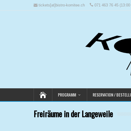
tickets[at]bistro-komitee.ch
071 463 76 45 (13:00 
PROGRAMM
RESERVATION / BESTEL
Freiräume in der Langeweile