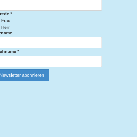
rede *
Frau
Herr
rname
chname *