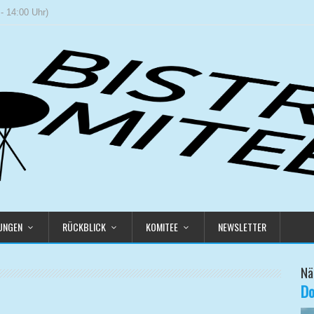
- 14:00 Uhr)
LUNGEN
RÜCKBLICK
KOMITEE
NEWSLETTER
Nä
Do