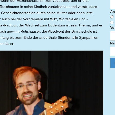
, wenn der Hexenschuss ihn zum Arzt treibt, den er erst
utishauser in seine Kindheit zurückschaut und verrät, dass
An
Geschichtenerzählen durch seine Mutter oder eben jetzt,
 auch bei der Vorpremiere mit Witz, Wortspielen und -
r Lite-Radtour, der Wechsel zum Dudentum ist sein Thema, und er
Vo
lich gewinnt Rutishauser, der Absolvent der Dimitrischule ist
nfang bis zum Ende der anderthalb Stunden alle Sympathien
Na
en lässt.