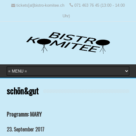
tickets[at]bistro-komitee.ch
071 463 76 45 (13:00 - 14:00
Uhr)
schön&gut
Programm: MARY
23. September 2017