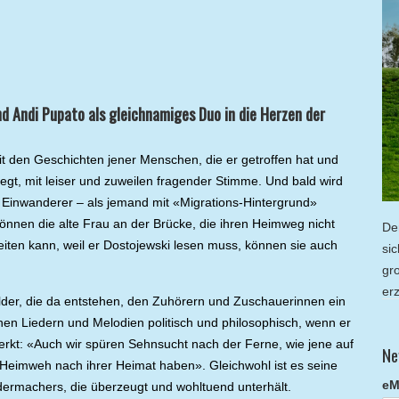
 Andi Pupato als gleichnamiges Duo in die Herzen der
it den Geschichten jener Menschen, die er getroffen hat und
regt, mit leiser und zuweilen fragender Stimme. Und bald wird
her Einwanderer – als jemand mit «Migrations-Hintergrund»
können die alte Frau an der Brücke, die ihren Heimweg nicht
De
beiten kann, weil er Dostojewski lesen muss, können sie auch
si
gr
er
ilder, die da entstehen, den Zuhörern und Zuschauerinnen ein
inen Liedern und Melodien politisch und philosophisch, wenn er
erkt: «Auch wir spüren Sehnsucht nach der Ferne, wie jene auf
Ne
eimweh nach ihrer Heimat haben». Gleichwohl ist es seine
eM
dermachers, die überzeugt und wohltuend unterhält.