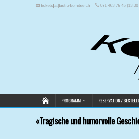
tickets[at]bistro-komitee.ch
071 463 76 45 (13:00 
PROGRAMM
RESERVATION / BESTEL
«Tragische und humorvolle Geschi