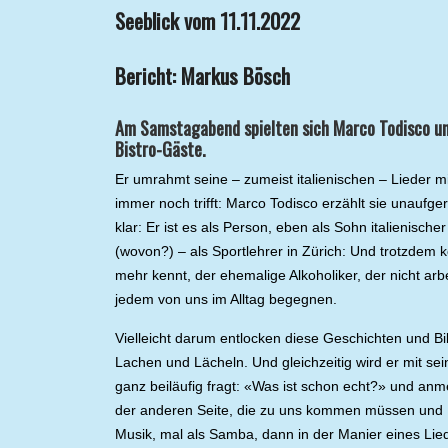
Seeblick vom 11.11.2022
Bericht: Markus Bösch
Am Samstagabend spielten sich Marco Todisco und
Bistro-Gäste.
Er umrahmt seine – zumeist italienischen – Lieder m
immer noch trifft: Marco Todisco erzählt sie unaufge
klar: Er ist es als Person, eben als Sohn italienisc
(wovon?) – als Sportlehrer in Zürich: Und trotzdem 
mehr kennt, der ehemalige Alkoholiker, der nicht ar
jedem von uns im Alltag begegnen.
Vielleicht darum entlocken diese Geschichten und B
Lachen und Lächeln. Und gleichzeitig wird er mit se
ganz beiläufig fragt: «Was ist schon echt?» und anm
der anderen Seite, die zu uns kommen müssen und H
Musik, mal als Samba, dann in der Manier eines Lie