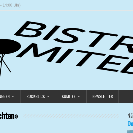
- 14:00 Uhr)
LUNGEN
RÜCKBLICK
KOMITEE
NEWSLETTER
chten»
Nä
Do