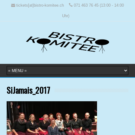
tickets[at]bistro-komitee.ch
071 463 76 45 (13:00 - 14:00
Uhr)
SiJamais_2017