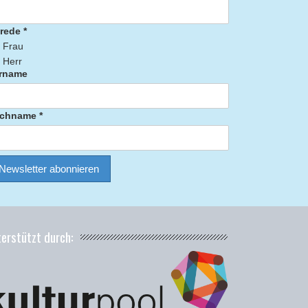
rede *
Frau
Herr
rname
chname *
terstützt durch: