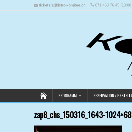
tickets[at]bistro-komitee.ch
071 463 76 45 (13:00 
PROGRAMM
RESERVATION / BESTEL
zap8_chs_150316_1643-1024×68