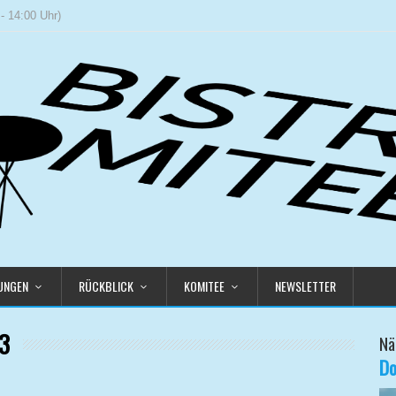
- 14:00 Uhr)
LUNGEN
RÜCKBLICK
KOMITEE
NEWSLETTER
3
Nä
Do