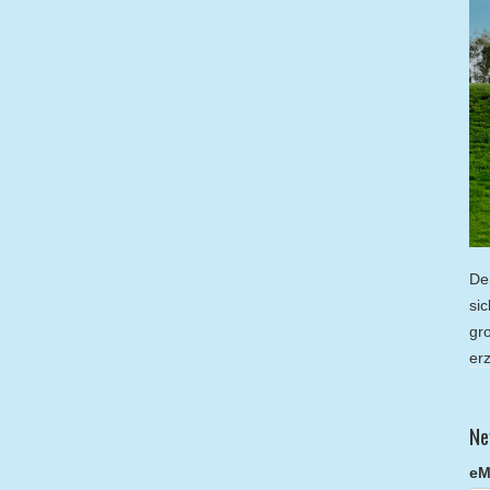
De
si
gr
er
Ne
eM