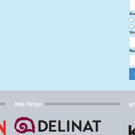
An
Vo
Na
Wein-Partner
un