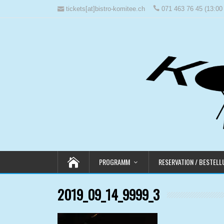
tickets[at]bistro-komitee.ch
071 463 76 45 (13:00 
PROGRAMM
RESERVATION / BESTEL
2019_09_14_9999_3