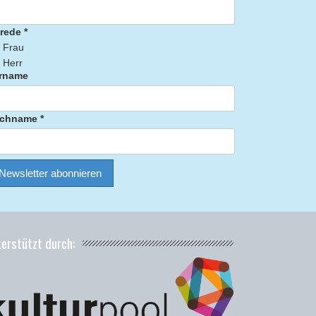
rede *
Frau
Herr
rname
chname *
terstützt durch: