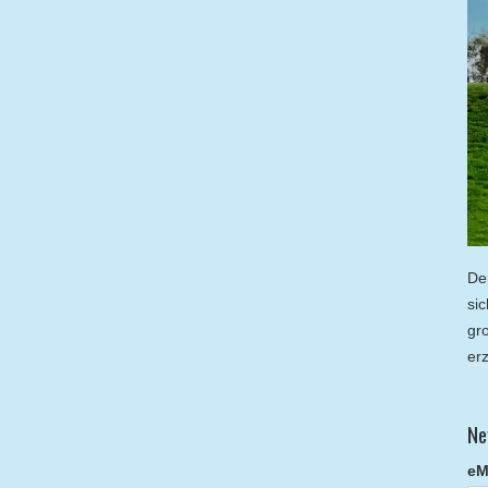
De
si
gr
er
Ne
eM