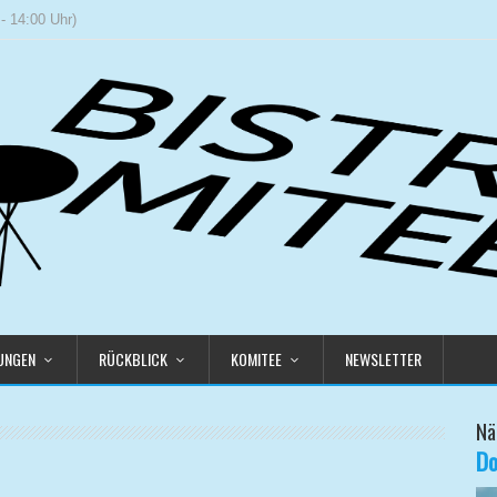
- 14:00 Uhr)
LUNGEN
RÜCKBLICK
KOMITEE
NEWSLETTER
Nä
Do