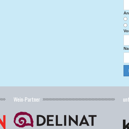
An
Vo
Na
Wein-Partner
un