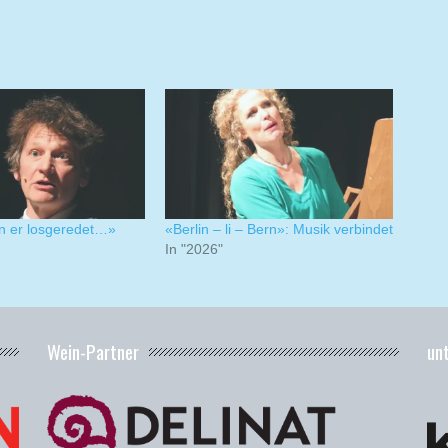
n er losgeredet…»
«Berlin – li – Bern»: Musik verbindet
In "2026"
Wein-Partner
un