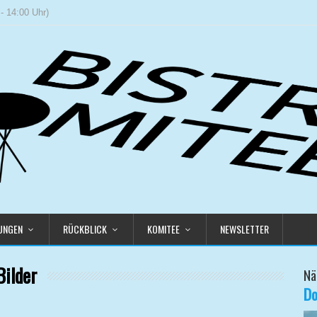
- 14:00 Uhr)
LUNGEN
RÜCKBLICK
KOMITEE
NEWSLETTER
Bilder
Nä
Do