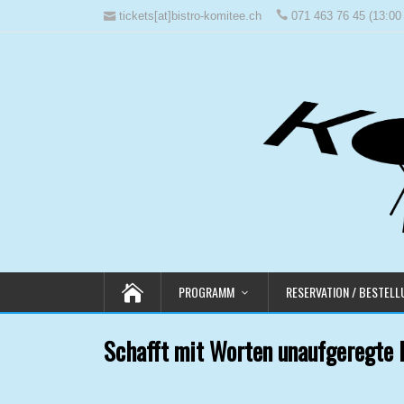
tickets[at]bistro-komitee.ch
071 463 76 45 (13:00 
PROGRAMM
RESERVATION / BESTEL
Schafft mit Worten unaufgeregte 