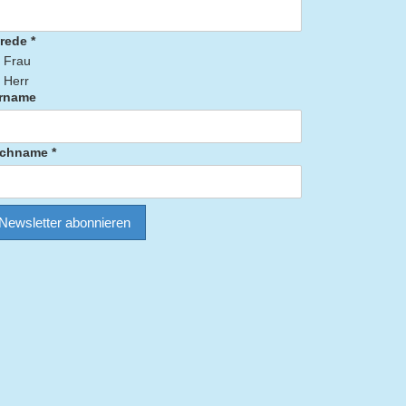
rede *
Frau
Herr
rname
chname *